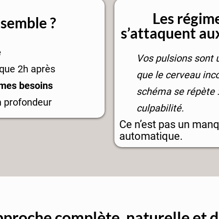
Les régime
ssemble ?
s’attaquent aux
e
Vos pulsions sont 
aque 2h après
que le cerveau inc
mes besoins
schéma se répète :
en profondeur
culpabilité.
Ce n’est pas un manq
automatique.
pproche complète, naturelle et 