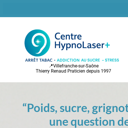
📍Villefranche-sur-Saône
Thierry Renaud Praticien depuis 1997
“Poids, sucre, grignot
une question d