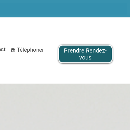
act
☎️ Téléphoner
Prendre Rendez-
vous